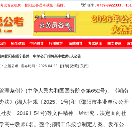
考试首选机构，邵阳公务员考试第一品牌。
电话：
0739-8922333 、151
动态
招生信息
申论辅导
行测辅导
面试辅导
考试题库
图文资讯
政
6湖南邵阳市绥宁县第一中学公开招聘高中教师6人公告
题公考 发布时间：2026-04-22 [
打印
] [
收藏
] [
关闭
]
管理条例》(中华人民共和国国务院令第652号)、《
湖南
办法》(湘人社规〔2025〕1号)和《邵阳市事业单位公开
社发〔2019〕54号)等文件精神，经研究，决定面向社
学高中教师6名。整个招聘工作按照制定方案、发布公