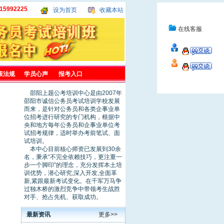
15992225
设为首页
收藏本站
在线客服
策法规
学员心声
报考入口
邵阳上题公考培训中心是由2007年
邵阳市诚信公务员考试培训学校发展
而来，是针对公务员和各类企事业单
位招考进行研究的专门机构，根据中
央和地方每年公务员和企事业单位考
试招考规律，适时举办考前笔试、面
试培训。
本中心目前核心师资已发展到30余
名，秉承“不完全依赖技巧，更注重一
步一个脚印”的理念，充分发挥本土培
训优势，潜心研究,深入开发,全面革
新,紧跟最新考试变化。在千军万马争
过独木桥的激烈竞争中带领考生战胜
对手、抢占先机、获取成功。
最新资讯
更多>>