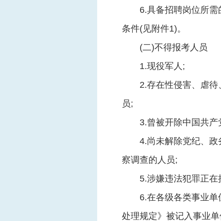
6.具备招聘岗位所
条件(见附件1)。
(二)不得报考人员
1.现役军人;
2.存在性侵害、虐
员;
3.曾被开除中国共
4.尚未解除党纪、
察调查的人员;
5.涉嫌违法犯罪正
6.在各级各类事业
处理规定》被记入事业单